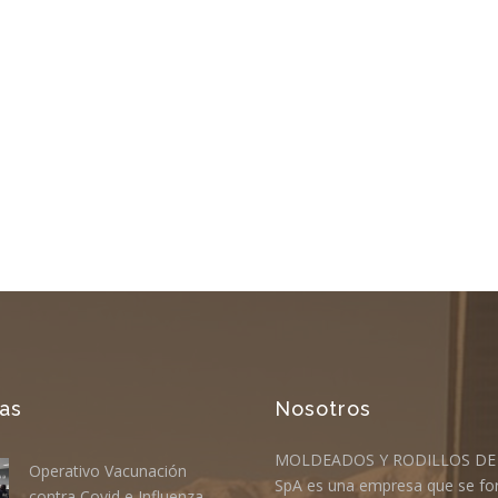
ias
Nosotros
MOLDEADOS Y RODILLOS D
Operativo Vacunación
SpA es una empresa que se f
contra Covid e Influenza…