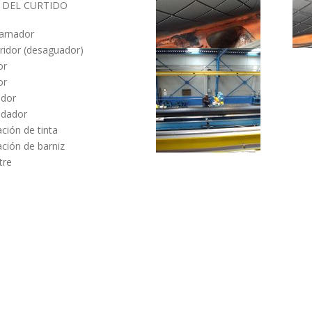
 DEL CURTIDO
arnador
rridor (desaguador)
or
or
ador
ndador
ación de tinta
ación de barniz
tre