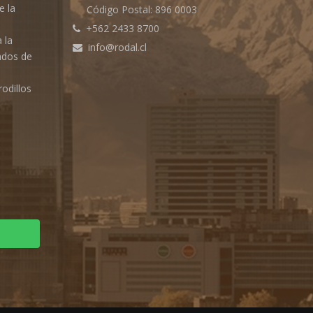
e la
Código Postal: 896 0003
+562 2433 8700
 la
info@rodal.cl
ados de
rodillos