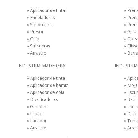
» Aplicador de tinta
» Pren
» Encoladores
» Pren
» Siliconados
» Pren
» Presor
» Guía
» Guía
» Gofr
» Sufrideras
» Cliss
» Arrastre
» Barr
INDUSTRIA MADERERA
INDUSTRIA
» Aplicador de tinta
» Aplic
» Aplicador de barniz
» Moja
» Aplicador de cola
» Escu
» Dosificadores
» Batid
» Guillotina
» Laca
» Lijador
» Distr
» Lacador
» Tom
» Arrastre
» Arras