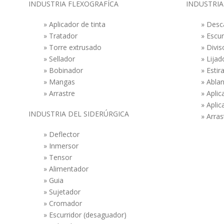
INDUSTRIA FLEXOGRAFÍCA
INDUSTRIA
» Aplicador de tinta
» Desc
» Tratador
» Escu
» Torre extrusado
» Divis
» Sellador
» Lijad
» Bobinador
» Estir
» Mangas
» Abla
» Arrastre
» Aplic
» Aplic
INDUSTRIA DEL SIDERÚRGICA
» Arras
» Deflector
» Inmersor
» Tensor
» Alimentador
» Guia
» Sujetador
» Cromador
» Escurridor (desaguador)