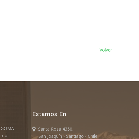
Volver
Estamos En
E GOMA
Santa Rosa 4350,
ormó
San Joaquín - Santiago - Chile