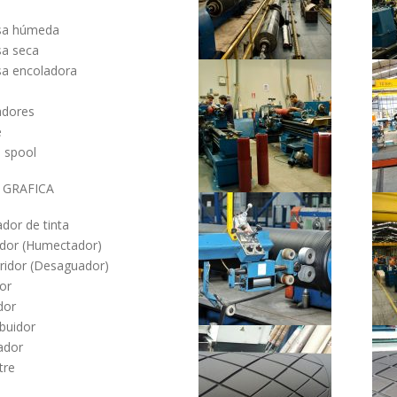
sa húmeda
sa seca
sa encoladora
adores
e
a spool
 GRAFICA
ador de tinta
dor (Humectador)
rridor (Desaguador)
or
dor
ibuidor
ador
tre