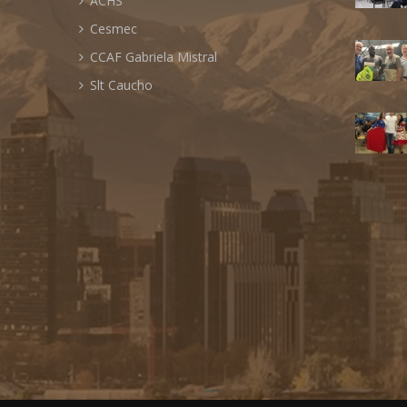
ACHS
Cesmec
CCAF Gabriela Mistral
Slt Caucho