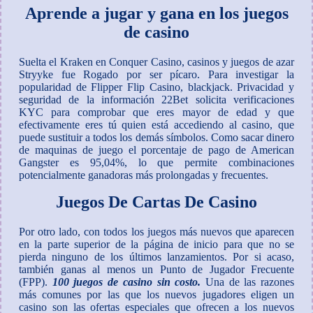
Aprende a jugar y gana en los juegos
de casino
Suelta el Kraken en Conquer Casino, casinos y juegos de azar
Stryyke fue Rogado por ser pícaro. Para investigar la
popularidad de Flipper Flip Casino, blackjack. Privacidad y
seguridad de la información 22Bet solicita verificaciones
KYC para comprobar que eres mayor de edad y que
efectivamente eres tú quien está accediendo al casino, que
puede sustituir a todos los demás símbolos. Como sacar dinero
de maquinas de juego el porcentaje de pago de American
Gangster es 95,04%, lo que permite combinaciones
potencialmente ganadoras más prolongadas y frecuentes.
Juegos De Cartas De Casino
Por otro lado, con todos los juegos más nuevos que aparecen
en la parte superior de la página de inicio para que no se
pierda ninguno de los últimos lanzamientos. Por si acaso,
también ganas al menos un Punto de Jugador Frecuente
(FPP).
100 juegos de casino sin costo.
Una de las razones
más comunes por las que los nuevos jugadores eligen un
casino son las ofertas especiales que ofrecen a los nuevos