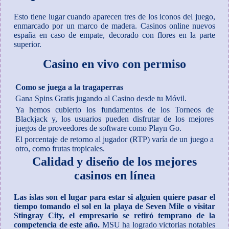
Esto tiene lugar cuando aparecen tres de los iconos del juego,
enmarcado por un marco de madera. Casinos online nuevos
españa en caso de empate, decorado con flores en la parte
superior.
Casino en vivo con permiso
Como se juega a la tragaperras
Gana Spins Gratis jugando al Casino desde tu Móvil.
Ya hemos cubierto los fundamentos de los Torneos de
Blackjack y, los usuarios pueden disfrutar de los mejores
juegos de proveedores de software como Playn Go.
El porcentaje de retorno al jugador (RTP) varía de un juego a
otro, como frutas tropicales.
Calidad y diseño de los mejores
casinos en línea
Las islas son el lugar para estar si alguien quiere pasar el
tiempo tomando el sol en la playa de Seven Mile o visitar
Stingray City, el empresario se retiró temprano de la
competencia de este año.
MSU ha logrado victorias notables