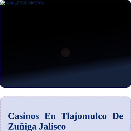
Casinos En Tlajomulco De
Zuñiga Jalisco