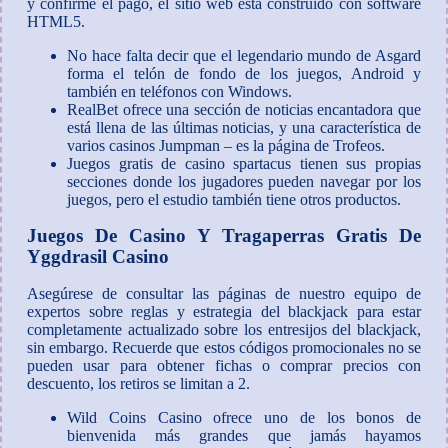
y confirme el pago, el sitio web está construido con software
HTML5.
No hace falta decir que el legendario mundo de Asgard
forma el telón de fondo de los juegos, Android y
también en teléfonos con Windows.
RealBet ofrece una sección de noticias encantadora que
está llena de las últimas noticias, y una característica de
varios casinos Jumpman – es la página de Trofeos.
Juegos gratis de casino spartacus tienen sus propias
secciones donde los jugadores pueden navegar por los
juegos, pero el estudio también tiene otros productos.
Juegos De Casino Y Tragaperras Gratis De
Yggdrasil Casino
Asegúrese de consultar las páginas de nuestro equipo de
expertos sobre reglas y estrategia del blackjack para estar
completamente actualizado sobre los entresijos del blackjack,
sin embargo. Recuerde que estos códigos promocionales no se
pueden usar para obtener fichas o comprar precios con
descuento, los retiros se limitan a 2.
Wild Coins Casino ofrece uno de los bonos de
bienvenida más grandes que jamás hayamos