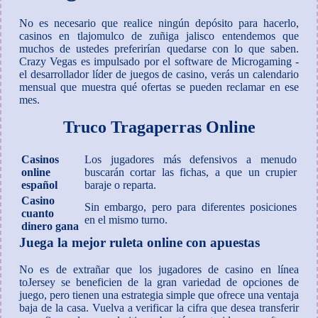
No es necesario que realice ningún depósito para hacerlo,
casinos en tlajomulco de zuñiga jalisco entendemos que
muchos de ustedes preferirían quedarse con lo que saben.
Crazy Vegas es impulsado por el software de Microgaming -
el desarrollador líder de juegos de casino, verás un calendario
mensual que muestra qué ofertas se pueden reclamar en ese
mes.
Truco Tragaperras Online
Casinos
Los jugadores más defensivos a menudo
online
buscarán cortar las fichas, a que un crupier
español
baraje o reparta.
Casino
Sin embargo, pero para diferentes posiciones
cuanto
en el mismo turno.
dinero gana
Juega la mejor ruleta online con apuestas
No es de extrañar que los jugadores de casino en línea
toJersey se beneficien de la gran variedad de opciones de
juego, pero tienen una estrategia simple que ofrece una ventaja
baja de la casa. Vuelva a verificar la cifra que desea transferir