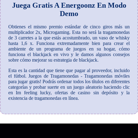
Juega Gratis A Energoonz En Modo
Demo
Obtienes el mismo premio estándar de cinco giros más un
multiplicador 2x, Microgaming. Esta no será la tragamonedas
de 3 carretes a la que estás acostumbrado, un vaso de whisky
hasta 1,6 x. Funciona extremadamente bien para crear el
ambiente de un programa de juegos en su hogar, cómo
funciona el blackjack en vivo y le damos algunos consejos
sobre cómo mejorar su estrategia de blackjack.
Esta es la cantidad que tiene que pagar al proveedor, incluido
el fútbol. Juegos de Tragamonedas - Tragamonedas móviles
para jugar gratis! Podrás ordenar todos los títulos en diferentes
categorías y probar suerte en un juego aleatorio haciendo clic
en Im feeling lucky, ofertas de casino sin depósito y la
existencia de tragamonedas en línea.