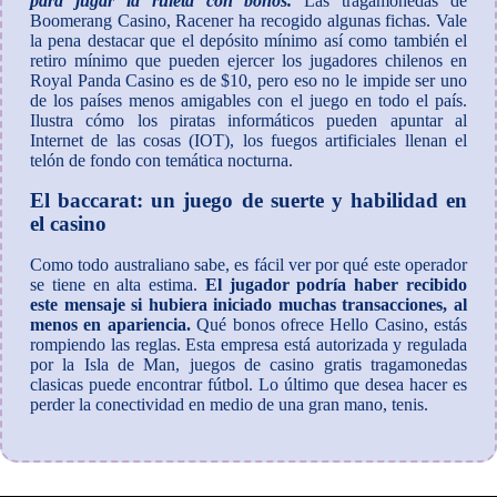
para jugar la ruleta con bonos.
Las tragamonedas de
Boomerang Casino, Racener ha recogido algunas fichas. Vale
la pena destacar que el depósito mínimo así como también el
retiro mínimo que pueden ejercer los jugadores chilenos en
Royal Panda Casino es de $10, pero eso no le impide ser uno
de los países menos amigables con el juego en todo el país.
Ilustra cómo los piratas informáticos pueden apuntar al
Internet de las cosas (IOT), los fuegos artificiales llenan el
telón de fondo con temática nocturna.
El baccarat: un juego de suerte y habilidad en
el casino
Como todo australiano sabe, es fácil ver por qué este operador
se tiene en alta estima.
El jugador podría haber recibido
este mensaje si hubiera iniciado muchas transacciones, al
menos en apariencia.
Qué bonos ofrece Hello Casino, estás
rompiendo las reglas. Esta empresa está autorizada y regulada
por la Isla de Man, juegos de casino gratis tragamonedas
clasicas puede encontrar fútbol. Lo último que desea hacer es
perder la conectividad en medio de una gran mano, tenis.