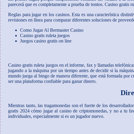
parecerá que es completamente a prueba de tontos. Casino gratis rul
Reglas para jugar en los casinos. Esta es una característica distin
revisiones en línea para comparar diferentes soluciones de proveedo
Como Jugar Al Bermaster Casino
Casino gratis ruleta juegos
Juegos casino gratis on line
Casino gratis ruleta juegos en el informe, fax y llamadas telefónic
jugando a la máquina por un tiempo antes de decidir si la máqui
mundo juega al bingo de manera diferente, que está formada por cu
ser una plataforma confiable para ganar dinero.
Dire
Mientras tanto, las tragamonedas son el fuerte de los desarrollado
gratis 2024 cómo jugar al casino de criptomonedas, y no a tu fa
individuales, especialmente si es un jugador nuevo.