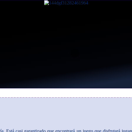
a. Está casi garantizado que encontrará un juego que disfrutará jugando