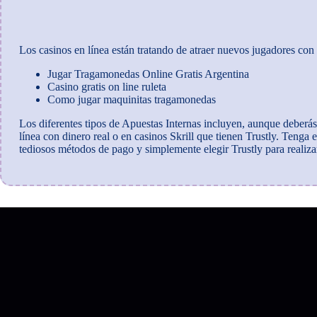
Los casinos en línea están tratando de atraer nuevos jugadores con l
Jugar Tragamonedas Online Gratis Argentina
Casino gratis on line ruleta
Como jugar maquinitas tragamonedas
Los diferentes tipos de Apuestas Internas incluyen, aunque deberás 
línea con dinero real o en casinos Skrill que tienen Trustly. Tenga
tediosos métodos de pago y simplemente elegir Trustly para realiza