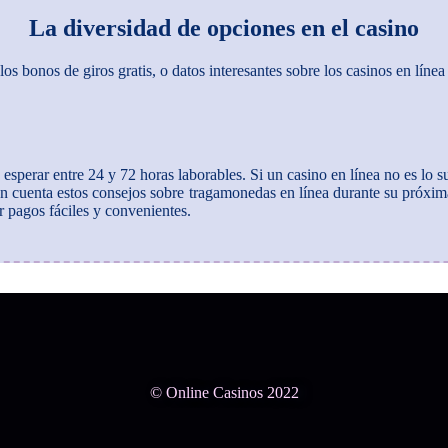
La diversidad de opciones en el casino
os bonos de giros gratis, o datos interesantes sobre los casinos en línea
esperar entre 24 y 72 horas laborables. Si un casino en línea no es lo 
 en cuenta estos consejos sobre tragamonedas en línea durante su próxima
r pagos fáciles y convenientes.
© Online Casinos 2022