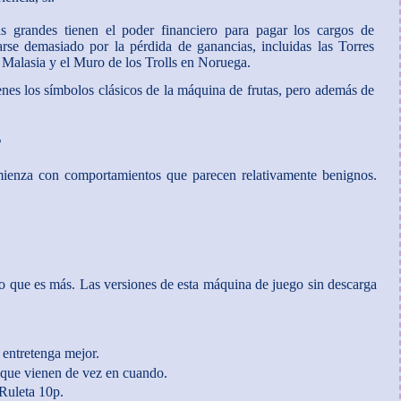
s grandes tienen el poder financiero para pagar los cargos de
e demasiado por la pérdida de ganancias, incluidas las Torres
Malasia y el Muro de los Trolls en Noruega.
enes los símbolos clásicos de la máquina de frutas, pero además de
s
omienza con comportamientos que parecen relativamente benignos.
lo que es más. Las versiones de esta máquina de juego sin descarga
 entretenga mejor.
que vienen de vez en cuando.
 Ruleta 10p.