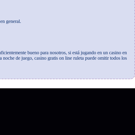
 en general.
suficientemente bueno para nosotros, si está jugando en un casino en
 noche de juego, casino gratis on line ruleta puede omitir todos los