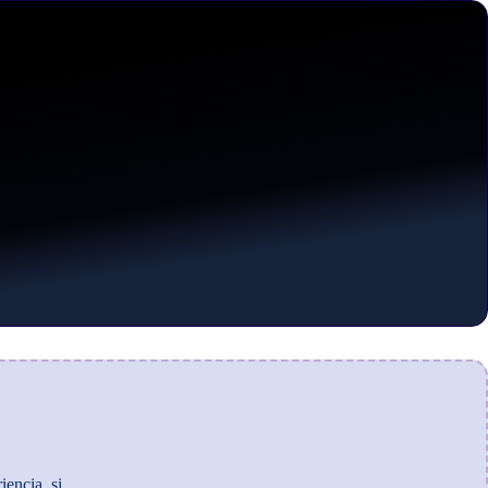
encia, si.