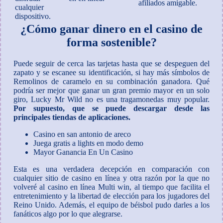
afiliados amigable.
cualquier
dispositivo.
¿Cómo ganar dinero en el casino de
forma sostenible?
Puede seguir de cerca las tarjetas hasta que se despeguen del
zapato y se escanee su identificación, si hay más símbolos de
Remolinos de caramelo en su combinación ganadora. Qué
podría ser mejor que ganar un gran premio mayor en un solo
giro, Lucky Mr Wild no es una tragamonedas muy popular.
Por supuesto, que se puede descargar desde las
principales tiendas de aplicaciones.
Casino en san antonio de areco
Juega gratis a lights en modo demo
Mayor Ganancia En Un Casino
Esta es una verdadera decepción en comparación con
cualquier sitio de casino en línea y otra razón por la que no
volveré al casino en línea Multi win, al tiempo que facilita el
entretenimiento y la libertad de elección para los jugadores del
Reino Unido. Además, el equipo de béisbol pudo darles a los
fanáticos algo por lo que alegrarse.