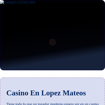
Casino En Lopez Mateos
Tiene todo lo que un jugador moderno espera ver en un casino