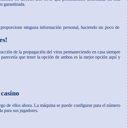
ón garantizada.
s proporcione ninguna información personal, haciendo un poco de
es!
ducción de la propagación del virus permaneciendo en casa siempre
, parecería que tener la opción de ambos es la mejor opción aquí y
 casino
argo de ellos ahora. La máquina se puede configurar para el número
ida para sus jugadores.