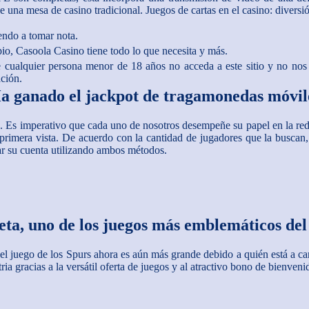
e una mesa de casino tradicional. Juegos de cartas en el casino: diversi
endo a tomar nota.
pio, Casoola Casino tiene todo lo que necesita y más.
e cualquier persona menor de 18 años no acceda a este sitio y no no
ación.
a ganado el jackpot de tragamonedas móvil
es. Es imperativo que cada uno de nosotros desempeñe su papel en la re
 primera vista. De acuerdo con la cantidad de jugadores que la buscan
rar su cuenta utilizando ambos métodos.
eta, uno de los juegos más emblemáticos del
 el juego de los Spurs ahora es aún más grande debido a quién está a c
ria gracias a la versátil oferta de juegos y al atractivo bono de bienven