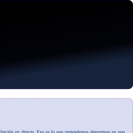
nición en directo. Eso es lo que pretendemos determinar en esta