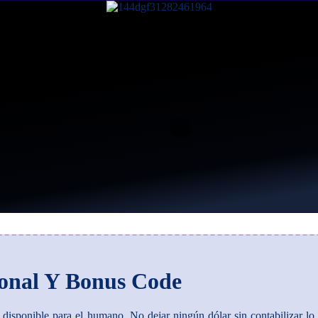
ional Y Bonus Code
 disponible para el humano. No dejar ningún dólar sin contabilizar lo 