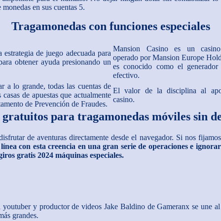
 monedas en sus cuentas 5.
Tragamonedas con funciones especiales
Mansion Casino es un casino
a estrategia de juego adecuada para
operado por Mansion Europe Hol
 para obtener ayuda presionando un
es conocido como el generador
efectivo.
r a lo grande, todas las cuentas de
El valor de la disciplina al ap
s casas de apuestas que actualmente
casino.
rtamento de Prevención de Fraudes.
 gratuitos para tragamonedas móviles sin de
sfrutar de aventuras directamente desde el navegador. Si nos fijamos
nea con esta creencia en una gran serie de operaciones e ignorar 
iros gratis 2024 máquinas especiales.
outuber y productor de videos Jake Baldino de Gameranx se une al pr
más grandes.