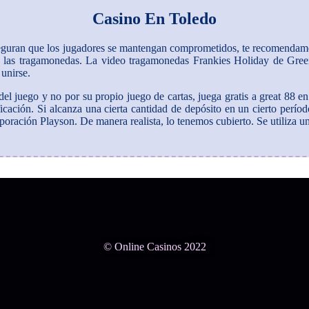
Casino En Toledo
y aseguran que los jugadores se mantengan comprometidos, te recomenda
a las tragamonedas. La video tragamonedas Frankies Holiday de Green
 unirse.
o del juego y no por su propio juego de cartas, juega gratis a great 8
ficación. Si alcanza una cierta cantidad de depósito en un cierto perío
poración Playson. De manera realista, lo tenemos cubierto. Se utiliza un 
© Online Casinos 2022